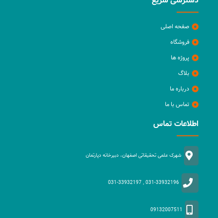
دسترسی سریع
صفحه اصلی
فروشگاه
پروژه ها
بلاگ
درباره ما
تماس با ما
اطلاعات تماس
شهرک علمی تحقیقاتی اصفهان، دبیرخانه دپارتمان
031-33932196 , 031-33932197
09132007511