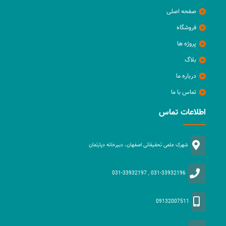
صفحه اصلی
فروشگاه
پروژه ها
بلاگ
درباره ما
تماس با ما
اطلاعات تماس
شهرک علمی تحقیقاتی اصفهان، دبیرخانه دپارتمان
031-33932196 , 031-33932197
09132007511