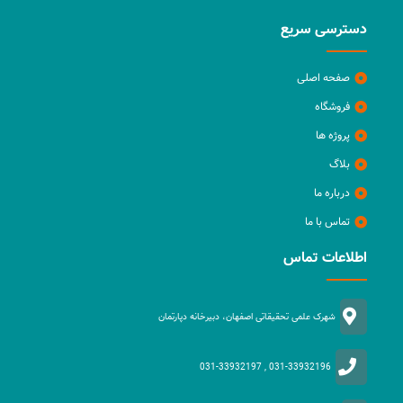
دسترسی سریع
صفحه اصلی
فروشگاه
پروژه ها
بلاگ
درباره ما
تماس با ما
اطلاعات تماس
شهرک علمی تحقیقاتی اصفهان، دبیرخانه دپارتمان
031-33932196 , 031-33932197